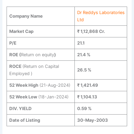
Dr Reddys Laboratories
Company Name
Ltd
Market Cap
₹ 1,12,868 Cr.
P/E
21.1
ROE (
Return on equity
)
21.4 %
ROCE
(Return on Capital
26.5 %
Employed )
52 Week High
(21-Aug-2024)
₹ 1,421.49
52 Week Low
(18-Jan-2024)
₹ 1,104.13
DIV. YIELD
0.59 %
Date of Listing
30-May-2003