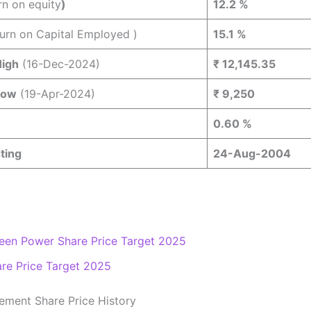
rn on equity
)
12.2 %
urn on Capital Employed )
15.1 %
igh
(16-Dec-2024)
₹ 12,145.35
Low
(19-Apr-2024)
₹ 9,250
0.60 %
sting
24-Aug-2004
reen Power Share Price Target 2025
re Price Target 2025
ement Share Price History