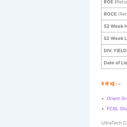
ROE (
Retu
ROCE
(Ret
52 Week H
52 Week 
DIV. YIELD
Date of Li
ये भी पढ़े : –
Orient G
PCBL Sha
UltraTech C