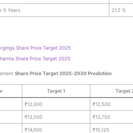
r 5 Years
21.2 %
rgings Share Price Target 2025
Pharma Share Price Target 2025
Cement
Share Price Target 2025-2030 Prediction
ar
Target 1
Target 
₹12,000
₹12,500
₹13,000
₹13,750
₹14,000
₹15,125