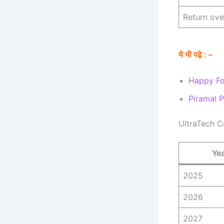
Return ove
ये भी पढ़े : –
Happy Fo
Piramal 
UltraTech 
Ye
2025
2026
2027